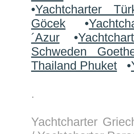
•
Yachtcharter Tü
Göcek
•
Yachtch
´Azur
•
Yachtchar
Schweden Goethe
Thailand Phuket
•
.
Yachtcharter Grie