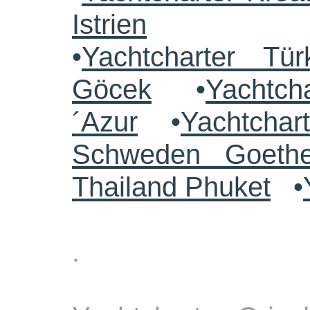
Istrien
•
Yachtcharter Tü
Göcek
•
Yachtch
´Azur
•
Yachtchar
Schweden Goethe
Thailand Phuket
•
.