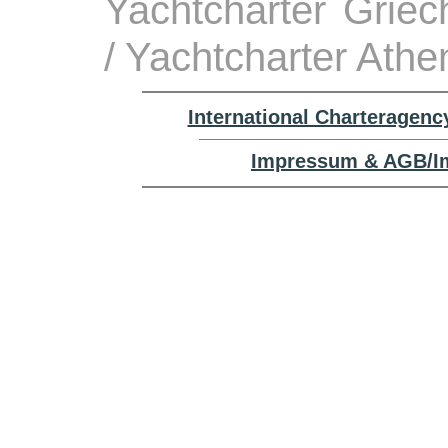
Yachtcharter Grie
/ Yachtcharter Athe
International Charteragenc
Impressum & AGB/Im