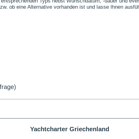
des entsprechenden Typs nebst Wunschdatum, -dauer und eve
t bzw. ob eine Alternative vorhanden ist und lasse Ihnen aus
frage)
Yachtcharter Griechenland