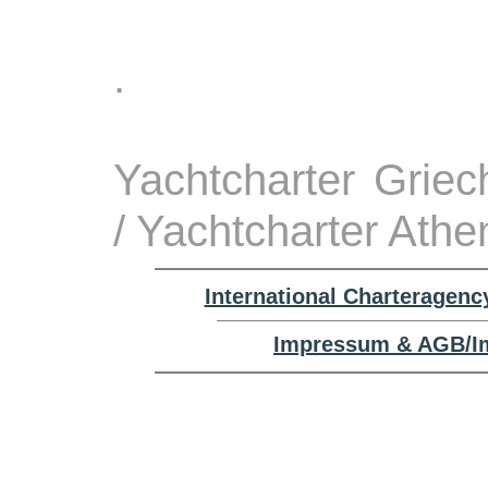
.
Yachtcharter Grie
/ Yachtcharter Athe
International Charteragenc
Impressum & AGB/Im