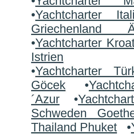
•
Yachtcharter M
•
Yachtcharter Ital
Griechenland 
•
Yachtcharter Kroa
Istrien
•
Yachtcharter Tü
Göcek
•
Yachtch
´Azur
•
Yachtchar
Schweden Goethe
Thailand Phuket
•