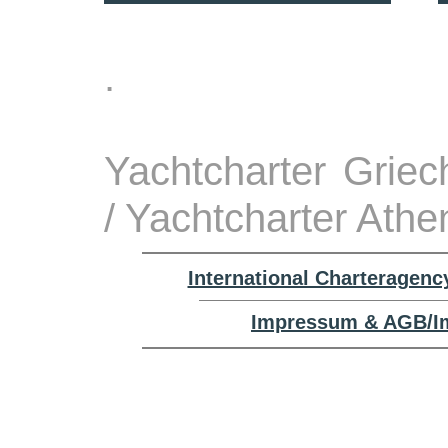
.
Yachtcharter Grie
/ Yachtcharter Athe
International Charteragenc
Impressum & AGB/Im