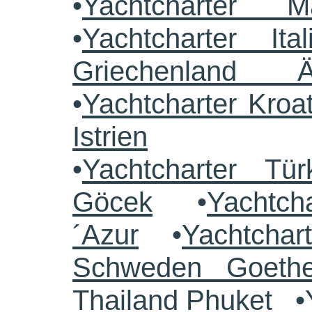
•
Yachtcharter M
•
Yachtcharter Ital
Griechenland 
•
Yachtcharter Kroa
Istrien
•
Yachtcharter Tü
Göcek
•
Yachtch
´Azur
•
Yachtchar
Schweden Goethe
Thailand Phuket
•