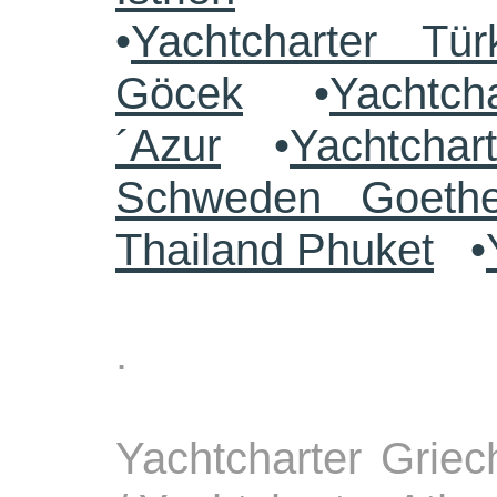
•
Yachtcharter Tü
Göcek
•
Yachtch
´Azur
•
Yachtchar
Schweden Goethe
Thailand Phuket
•
.
Yachtcharter Grie