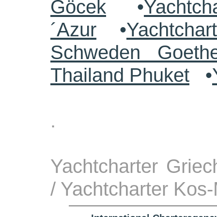
Göcek
•
Yachtch
´Azur
•
Yachtchar
Schweden Goethe
Thailand Phuket
•
.
Yachtcharter Grie
/ Yachtcharter Kos-