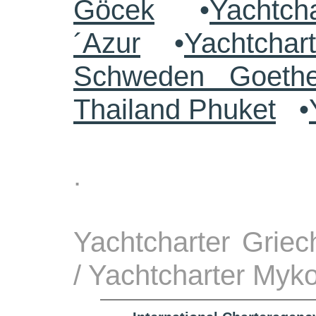
Göcek
•
Yachtch
´Azur
•
Yachtchar
Schweden Goethe
Thailand Phuket
•
.
Yachtcharter Grie
/ Yachtcharter Myk