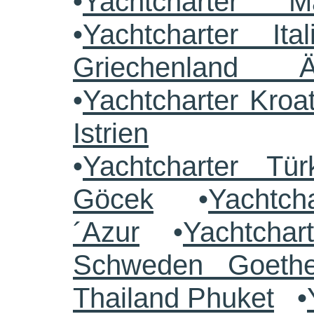
•
Yachtcharter M
•
Yachtcharter Ital
Griechenland 
•
Yachtcharter Kroa
Istrien
•
Yachtcharter Tü
Göcek
•
Yachtch
´Azur
•
Yachtchar
Schweden Goethe
Thailand Phuket
•