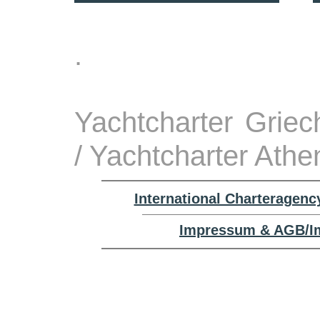
.
Yachtcharter Grie
/ Yachtcharter Athe
International Charteragenc
Impressum & AGB/Im