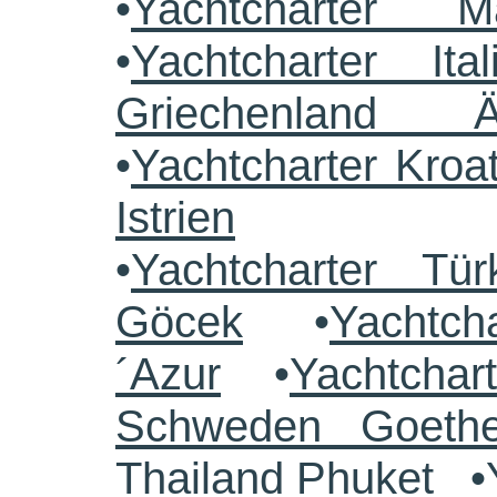
•
Yachtcharter M
•
Yachtcharter Ital
Griechenland 
•
Yachtcharter Kroa
Istrien
•
Yachtcharter Tü
Göcek
•
Yachtch
´Azur
•
Yachtchar
Schweden Goethe
Thailand Phuket
•