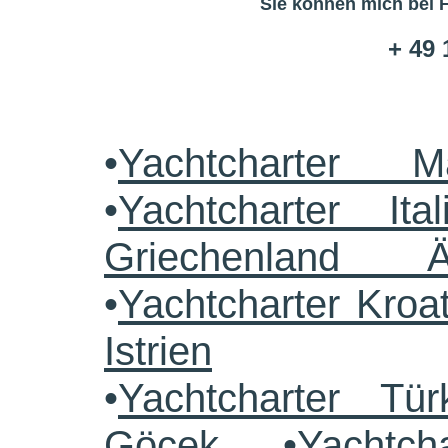
Sie können mich bei 
+ 49 
•
Yachtcharter M
•
Yachtcharter Ital
Griechenland 
•
Yachtcharter Kroa
Istrien
•
Yachtcharter Tü
Göcek
•
Yachtch