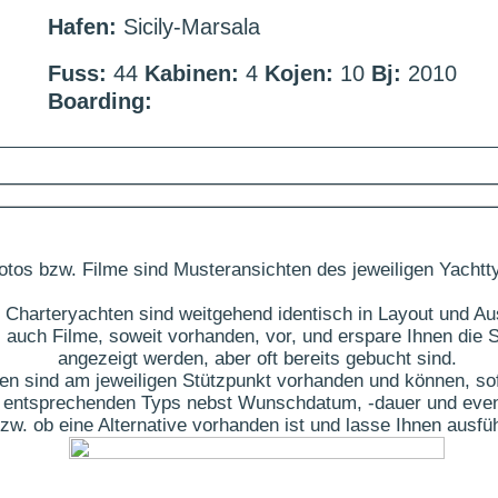
Hafen:
Sicily-Marsala
Fuss:
44
Kabinen:
4
Kojen:
10
Bj:
2010
Boarding:
otos bzw. Filme sind Musteransichten des jeweiligen Yachtt
 Charteryachten sind weitgehend identisch in Layout und Au
 auch Filme, soweit vorhanden, vor, und erspare Ihnen die S
angezeigt werden, aber oft bereits gebucht sind.
ten sind am jeweiligen Stützpunkt vorhanden und können, sof
des entsprechenden Typs nebst Wunschdatum, -dauer und eve
t bzw. ob eine Alternative vorhanden ist und lasse Ihnen aus