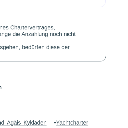
ines Chartervertrages,
ange die Anzahlung noch nicht
sgehen, bedürfen diese der
n
nd Ägäis Kykladen
•
Yachtcharter