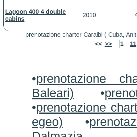
Lagoon 400 4 double
2010
cabins
prenotazione charter Caraibi ( Cuba, Ani
<<
>>
1
11
•
prenotazione ch
Baleari)
•
preno
•
prenotazione chart
egeo)
•
prenotaz
Dalmazia