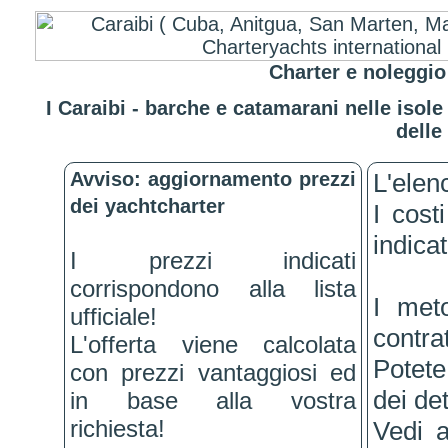
Charter e noleggio
I Caraibi - barche e catamarani nelle isole
delle
Avviso: aggiornamento prezzi
L'elen
dei yachtcharter
I cost
indica
I prezzi indicati
corrispondono alla lista
I met
ufficiale!
contrat
L'offerta viene calcolata
Potete
con prezzi vantaggiosi ed
dei de
in base alla vostra
richiesta!
Vedi a