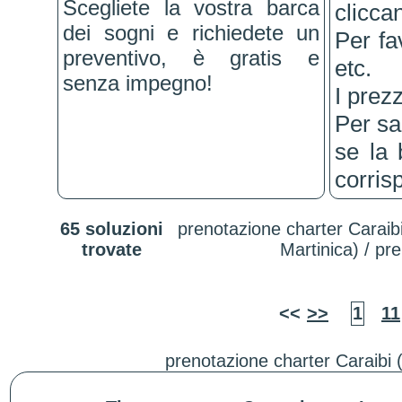
Scegliete la vostra barca
clicca
dei sogni e richiedete un
Per fa
preventivo, è gratis e
etc.
senza impegno!
I prezz
Per sa
se la 
corris
65 soluzioni
prenotazione charter Caraib
trovate
Martinica) / pr
<<
>>
1
11
prenotazione charter Caraibi 