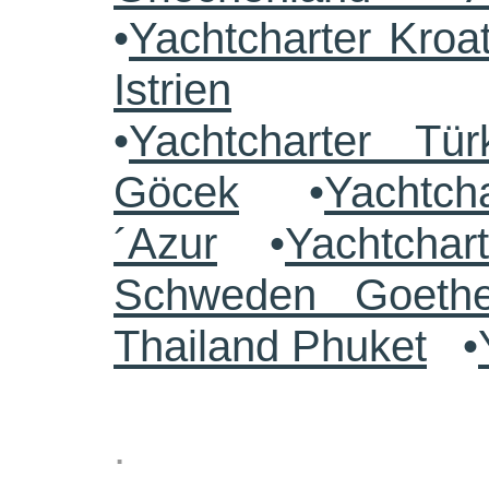
•
Yachtcharter Kroa
Istrien
•
Yachtcharter Tü
Göcek
•
Yachtch
´Azur
•
Yachtchar
Schweden Goethe
Thailand Phuket
•
.