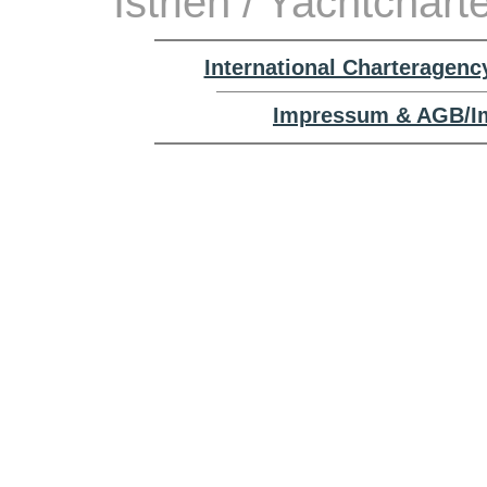
Istrien / Yachtchart
International Charteragenc
Impressum & AGB/Im