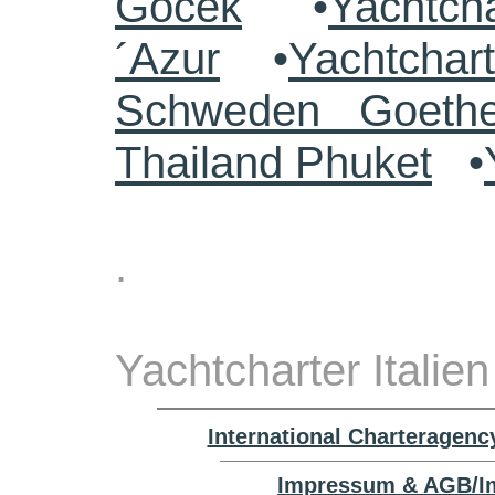
Göcek
•
Yachtch
´Azur
•
Yachtchar
Schweden Goethe
Thailand Phuket
•
.
Yachtcharter Italie
International Charteragenc
Impressum & AGB/Im