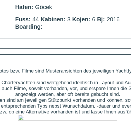
Hafen:
Göcek
Fuss:
44
Kabinen:
3
Kojen:
6
Bj:
2016
Boarding:
otos bzw. Filme sind Musteransichten des jeweiligen Yachtt
 Charteryachten sind weitgehend identisch in Layout und Au
 auch Filme, soweit vorhanden, vor, und erspare Ihnen die S
angezeigt werden, aber oft bereits gebucht sind.
ten sind am jeweiligen Stützpunkt vorhanden und können, sof
des entsprechenden Typs nebst Wunschdatum, -dauer und eve
t bzw. ob eine Alternative vorhanden ist und lasse Ihnen aus