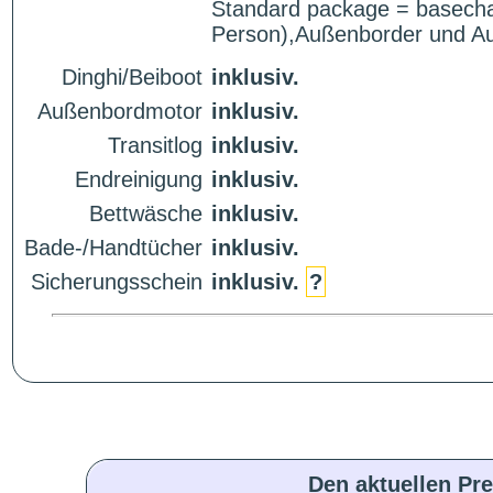
Standard package = basecha
Person),Außenborder und Auß
Dinghi/Beiboot
inklusiv.
Außenbordmotor
inklusiv.
Transitlog
inklusiv.
Endreinigung
inklusiv.
Bettwäsche
inklusiv.
Bade-/Handtücher
inklusiv.
Sicherungsschein
inklusiv.
?
Den aktuellen Pre