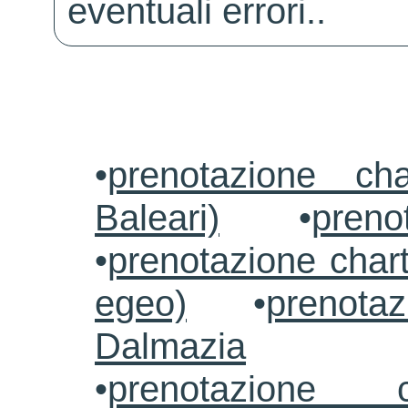
eventuali errori..
•
prenotazione ch
Baleari)
•
preno
•
prenotazione chart
egeo)
•
prenotaz
Dalmazia
•
prenotazione c