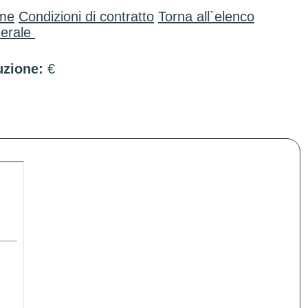
me
Condizioni di contratto
Torna all`elenco
erale
zione:
€