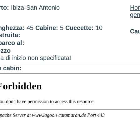
to:
Ibiza-San Antonio
Ho
gen
nghezza:
45
Cabine:
5
Cuccette:
10
Cau
truita:
arco al:
ezzo
a di inizio non specificata!
 cabin: