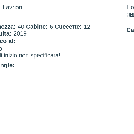
:
Lavrion
H
ge
ezza:
40
Cabine:
6
Cuccette:
12
Ca
uita:
2019
co al:
o
i inizio non specificata!
ingle: