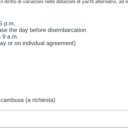
il diritto di variazioni nelle dotazioni di yacht alternativi, ad 
5 p.m.
base the day before disembarcation
 9 a.m.
day or on indivdual agreement)
+cambusa (a richiesta)