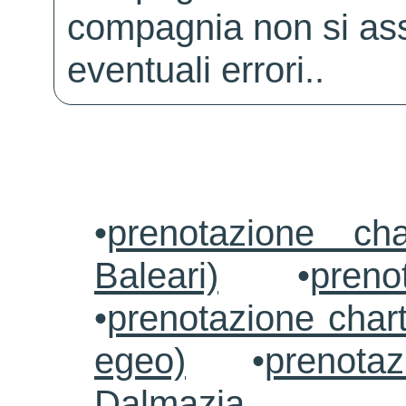
compagnia non si ass
eventuali errori..
•
prenotazione ch
Baleari)
•
preno
•
prenotazione chart
egeo)
•
prenotaz
Dalmazia