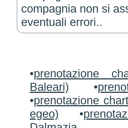
compagnia non si ass
eventuali errori..
•
prenotazione ch
Baleari)
•
preno
•
prenotazione chart
egeo)
•
prenotaz
Dalmazia