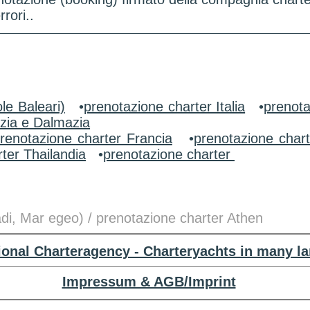
rori..
le Baleari)
•
prenotazione charter Italia
•
prenota
zia e Dalmazia
renotazione charter Francia
•
prenotazione char
ter Thailandia
•
prenotazione charter
adi, Mar egeo) / prenotazione charter Athen
tional Charteragency - Charteryachts in many l
Impressum & AGB/Imprint