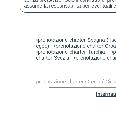
assume la responsabilità per eventuali er
•
prenotazione charter Spagna ( Iso
egeo)
•
prenotazione charter Croa
•
prenotazione charter Turchia
•
p
charter Svezia
•
prenotazione char
.
prenotazione charter Grecia ( Cicl
Interna