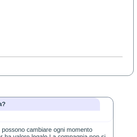
a?
zioni possono cambiare ogni momento
er ha valore legale.La compagnia non si