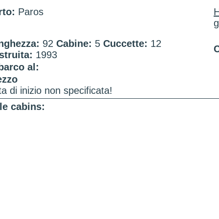
rto:
Paros
g
nghezza:
92
Cabine:
5
Cuccette:
12
C
struita:
1993
barco al:
ezzo
a di inizio non specificata!
le cabins: