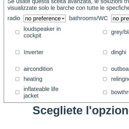
Se usate questa scelta avanzata, le soluzioni 
visualizzate solo le barche con tutte le specfiche
radio
bathrooms/WC
loudspeaker in
grey/b
cockpit
Inverter
dinghi
aircondition
outboar
heating
relingn
inflateable life
bowthr
jacket
Scegliete l'opzion