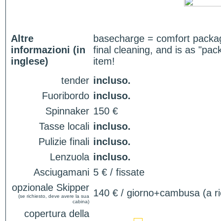
Altre
basecharge = comfort package
informazioni (in
final cleaning, and is as "pa
inglese)
item!
tender
incluso.
Fuoribordo
incluso.
Spinnaker
150 €
Tasse locali
incluso.
Pulizie finali
incluso.
Lenzuola
incluso.
Asciugamani
5 € / fissate
opzionale Skipper
140 € / giorno+cambusa (a ri
(se richiesto, deve avere la sua
cabina)
copertura della