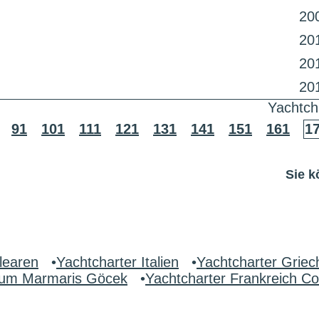
20
20
20
20
Yachtch
91
101
111
121
131
141
151
161
1
Sie k
learen
•
Yachtcharter Italien
•
Yachtcharter Griec
drum Marmaris Göcek
•
Yachtcharter Frankreich Co