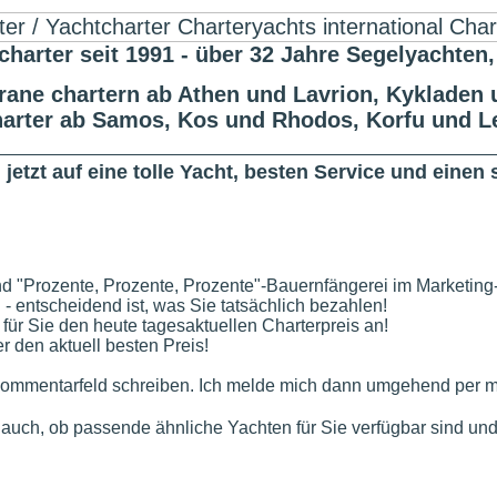
er seit 1991 - über 32 Jahre Segelyachten,
ane chartern ab Athen und Lavrion, Kykladen u
harter ab Samos, Kos und Rhodos, Korfu und L
jetzt auf eine tolle Yacht, besten Service und eine
nd "Prozente, Prozente, Prozente"-Bauernfängerei im Marketing
n - entscheidend ist, was Sie tatsächlich bezahlen!
 für Sie den heute tagesaktuellen Charterpreis an!
 den aktuell besten Preis!
ommentarfeld schreiben. Ich melde mich dann umgehend per mai
e auch, ob passende ähnliche Yachten für Sie verfügbar sind und