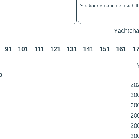
Sie können auch einfach 
Yachtcha
91
101
111
121
131
141
151
161
1
p
20
20
20
20
20
20