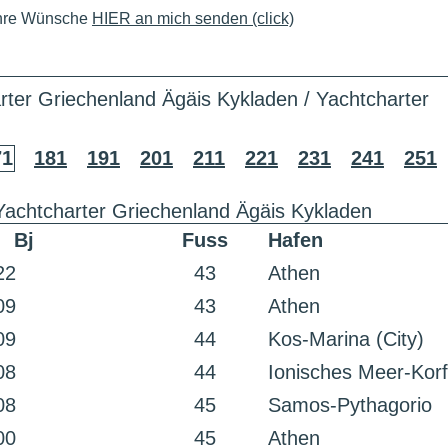
Ihre Wünsche
HIER an mich senden (click)
rter Griechenland Ägäis Kykladen / Yachtcharter
71
181
191
201
211
221
231
241
251
Yachtcharter Griechenland Ägäis Kykladen
Bj
Fuss
Hafen
22
43
Athen
09
43
Athen
09
44
Kos-Marina (City)
08
44
Ionisches Meer-Kor
08
45
Samos-Pythagorio
00
45
Athen