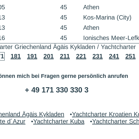
05
45
Athen
13
45
Kos-Marina (City)
13
45
Athen
16
45
Ionisches Meer-Lef
arter Griechenland Ägäis Kykladen / Yachtcharter
71
181
191
201
211
221
231
241
251
önnen mich bei Fragen gerne persönlich anrufen
+ 49 171 330 330 3
henland Ägäis Kykladen
•
Yachtcharter Kroatien K
te d´Azur
•
Yachtcharter Kuba
•
Yachtcharter S