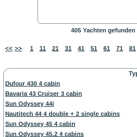
405 Yachten gefunden
<<
>>
1
11
21
31
41
51
61
71
81
Ty
Dufour 430 4 cabin
Bavaria 43 Cruiser 3 cabin
Sun Odyssey 44i
Nautitech 44 4 double + 2 single cabins
Sun Odyssey 45 4 cabin
Sun Odyssey 45.2 4 cabins