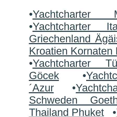
•
Yachtcharter 
•
Yachtcharter Ita
Griechenland Ägäi
Kroatien Kornaten 
•
Yachtcharter 
Göcek
•
Yacht
´Azur
•
Yachtch
Schweden Goeth
Thailand Phuket
•