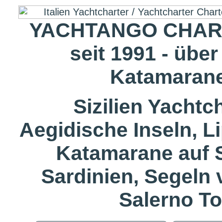
YACHTANGO CHART
seit 1991 - übe
Katamarane
Sizilien Yachtc
Aegidische Inseln, L
Katamarane auf 
Sardinien, Segeln
Salerno T