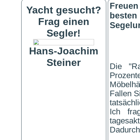
Freuen 
Yacht gesucht?
beste
Frag einen
Segelur
Segler!
Hans-Joachim
Steiner
Die "Ra
Prozent
Möbelhä
Fallen S
tatsächl
Ich fra
tagesakt
Dadurch 