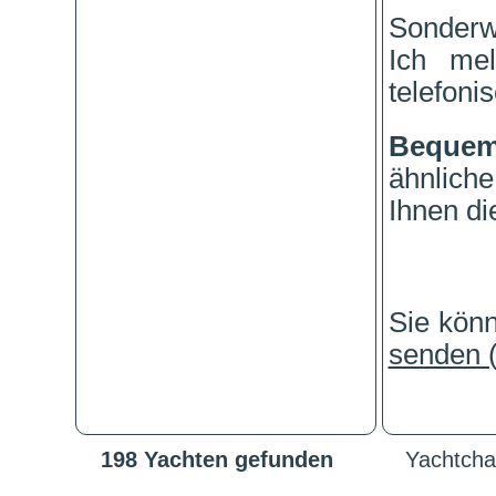
Sonderw
Ich me
telefonis
Beque
ähnlich
Ihnen di
Sie kön
senden (
198 Yachten gefunden
Yachtchar