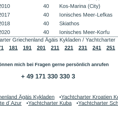
2010
40
Kos-Marina (City)
2017
40
Ionisches Meer-Lefkas
2018
40
Skiathos
2020
40
Ionisches Meer-Korfu
arter Griechenland Ägäis Kykladen / Yachtcharter
71
181
191
201
211
221
231
241
251
önnen mich bei Fragen gerne persönlich anrufen
+ 49 171 330 330 3
henland Ägäis Kykladen
•
Yachtcharter Kroatien K
te d´Azur
•
Yachtcharter Kuba
•
Yachtcharter S