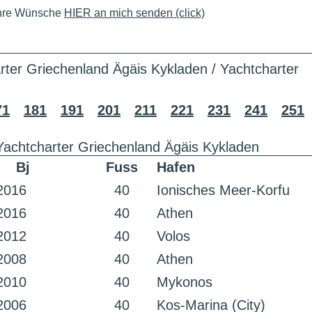
Ihre Wünsche
HIER an mich senden (click)
rter Griechenland Ägäis Kykladen / Yachtcharter
71
181
191
201
211
221
231
241
251
Yachtcharter Griechenland Ägäis Kykladen
Bj
Fuss
Hafen
2016
40
Ionisches Meer-Korfu
2016
40
Athen
2012
40
Volos
2008
40
Athen
2010
40
Mykonos
2006
40
Kos-Marina (City)