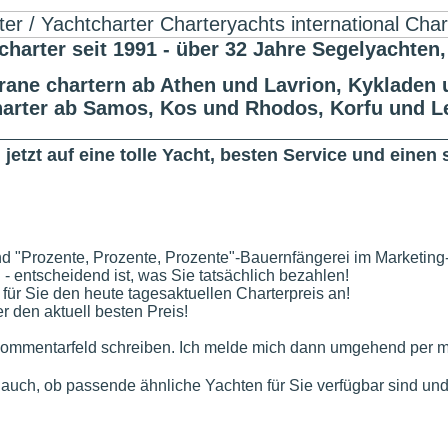
er seit 1991 - über 32 Jahre Segelyachten,
ane chartern ab Athen und Lavrion, Kykladen u
harter ab Samos, Kos und Rhodos, Korfu und L
jetzt auf eine tolle Yacht, besten Service und eine
nd "Prozente, Prozente, Prozente"-Bauernfängerei im Marketing
n - entscheidend ist, was Sie tatsächlich bezahlen!
 für Sie den heute tagesaktuellen Charterpreis an!
 den aktuell besten Preis!
ommentarfeld schreiben. Ich melde mich dann umgehend per mai
e auch, ob passende ähnliche Yachten für Sie verfügbar sind und