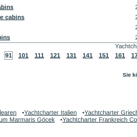
abins
e cabins
bins
Yachtch
91
101
111
121
131
141
151
161
1
Sie k
learen
•
Yachtcharter Italien
•
Yachtcharter Griec
drum Marmaris Göcek
•
Yachtcharter Frankreich Co