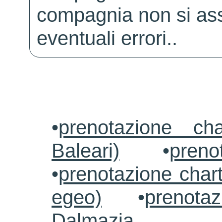
compagnia non si ass
eventuali errori..
•
prenotazione ch
Baleari)
•
preno
•
prenotazione chart
egeo)
•
prenotaz
Dalmazia