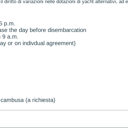
il diritto di variazioni nelle dotazioni di yacht alternativi, ad 
5 p.m.
base the day before disembarcation
 9 a.m.
day or on indivdual agreement)
+cambusa (a richiesta)