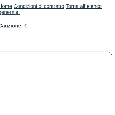
Home
Condizioni di contratto
Torna all`elenco
generale
Cauzione:
€