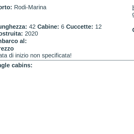
orto:
Rodi-Marina
unghezza:
42
Cabine:
6
Cuccette:
12
ostruita:
2020
mbarco al:
rezzo
ta di inizio non specificata!
gle cabins: