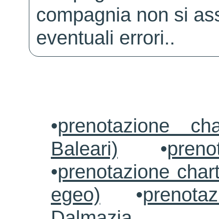
compagnia non si ass
eventuali errori..
•
prenotazione ch
Baleari)
•
preno
•
prenotazione chart
egeo)
•
prenotaz
Dalmazia