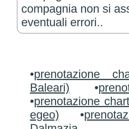
compagnia non si ass
eventuali errori..
•
prenotazione ch
Baleari)
•
preno
•
prenotazione chart
egeo)
•
prenotaz
Dalmazia