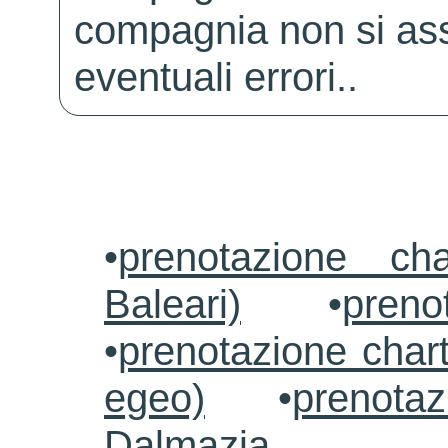
compagnia non si ass
eventuali errori..
•
prenotazione ch
Baleari)
•
preno
•
prenotazione chart
egeo)
•
prenotaz
Dalmazia