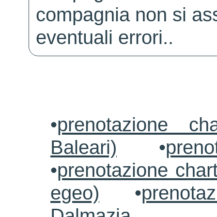
compagnia non si ass
eventuali errori..
•
prenotazione ch
Baleari)
•
preno
•
prenotazione chart
egeo)
•
prenotaz
Dalmazia