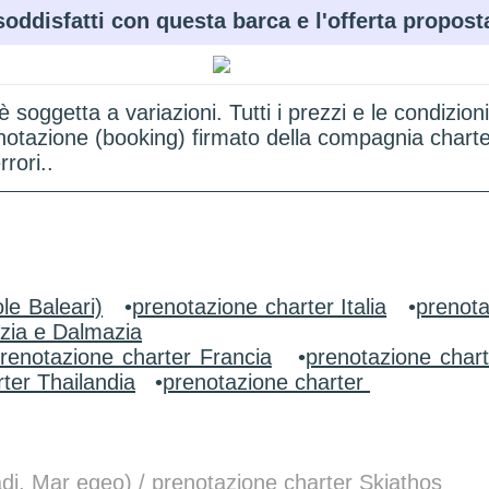
soddisfatti con questa barca e l'offerta propost
 è soggetta a variazioni. Tutti i prezzi e le condi
renotazione (booking) firmato della compagnia chart
rori..
le Baleari)
•
prenotazione charter Italia
•
prenota
zia e Dalmazia
renotazione charter Francia
•
prenotazione char
ter Thailandia
•
prenotazione charter
adi, Mar egeo) / prenotazione charter Skiathos