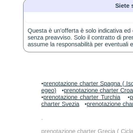
Siete 
Questa è un'offerta è solo indicativa ed
senza preavviso. Solo il contratto di p
assume la responsabilità per eventuali er
•
prenotazione charter Spagna ( Iso
egeo)
•
prenotazione charter Croa
•
prenotazione charter Turchia
•
p
charter Svezia
•
prenotazione char
.
prenotazione charter Grecia ( Cicl