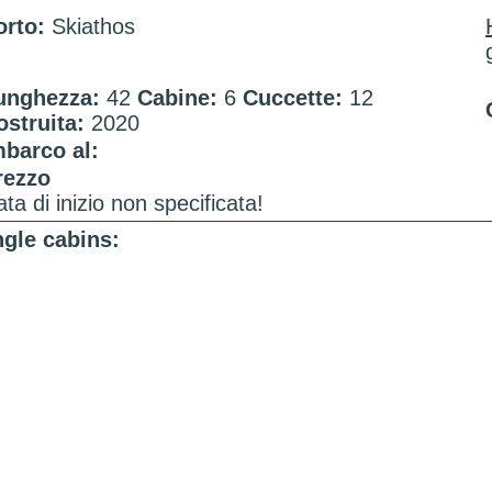
orto:
Skiathos
unghezza:
42
Cabine:
6
Cuccette:
12
ostruita:
2020
mbarco al:
rezzo
ta di inizio non specificata!
gle cabins: