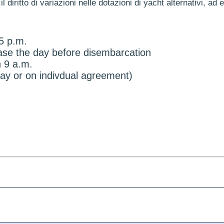
il diritto di variazioni nelle dotazioni di yacht alternativi, ad 
5 p.m.
base the day before disembarcation
 9 a.m.
day or on indivdual agreement)