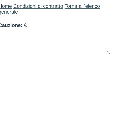
Home
Condizioni di contratto
Torna all`elenco
generale
Cauzione:
€