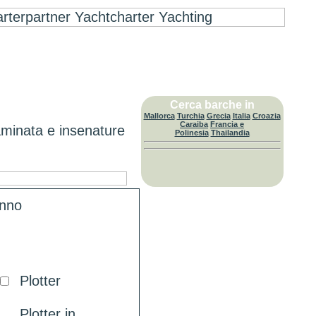
Cerca barche in
Mallorca
Turchia
Grecia
Italia
Croazia
Caraiba
Francia e
aminata e insenature
Polinesia
Thailandia
anno
Plotter
Plotter in