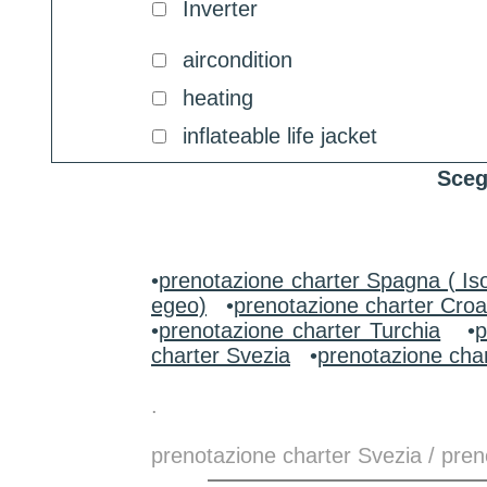
Inverter
aircondition
heating
inflateable life jacket
Sceg
•
prenotazione charter Spagna ( Iso
egeo)
•
prenotazione charter Croa
•
prenotazione charter Turchia
•
p
charter Svezia
•
prenotazione char
.
prenotazione charter Svezia / pren