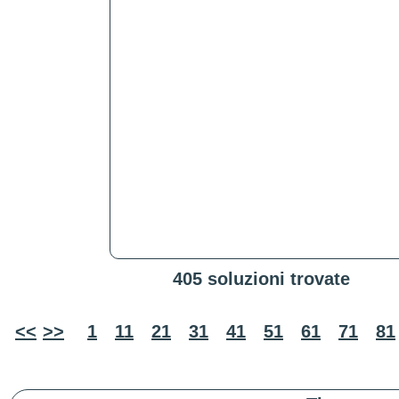
405 soluzioni trovate
<<
>>
1
11
21
31
41
51
61
71
81