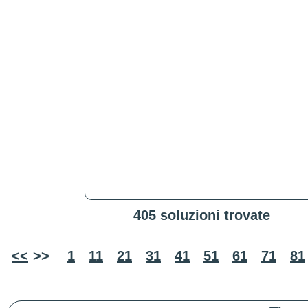
405 soluzioni trovate
<<
>>
1
11
21
31
41
51
61
71
81