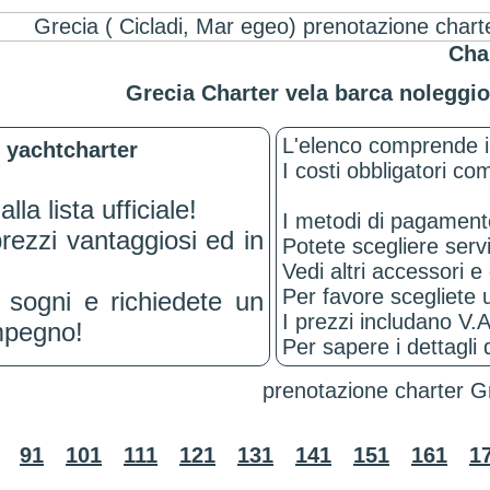
Char
Grecia Charter vela barca noleggi
L'elenco comprende i 
 yachtcharter
I costi obbligatori co
lla lista ufficiale!
I metodi di pagamento 
prezzi vantaggiosi ed in
Potete scegliere servi
Vedi altri accessori e
Per favore scegliete u
 sogni e richiedete un
I prezzi includano V.A.
impegno!
Per sapere i dettagli 
prenotazione charter Gr
91
101
111
121
131
141
151
161
1