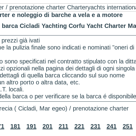
ter e noleggio di barche a vela e a motore
o barca Cicladi Yachting Corfu Yacht Charter 
prezzi già ivati
me la pulizia finale sono indicati e nominati "oneri 
sono specificati nel contratto stipulato con la ditt
zi opzionali nella pagina dei dettagli di ogni singol
 dettagli di quella barca cliccando sul suo nome
n altro porto o altra data, etc.
T. locali.
della barca o per verificare se la barca é disponibil
ecia ( Cicladi, Mar egeo) / prenotazione charter
71
181
191
201
211
221
231
241
251