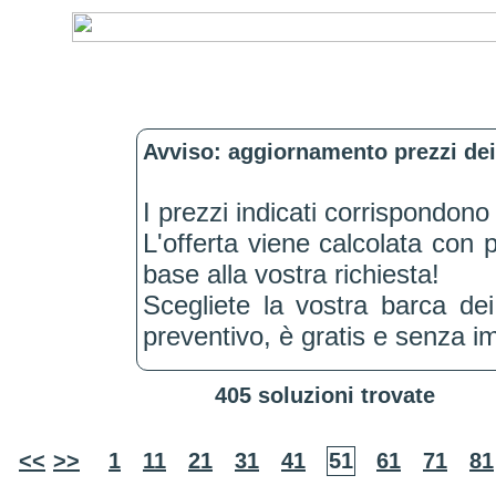
Avviso: aggiornamento prezzi dei
I prezzi indicati corrispondono a
L'offerta viene calcolata con 
base alla vostra richiesta!
Scegliete la vostra barca dei
preventivo, è gratis e senza 
405 soluzioni trovate
<<
>>
1
11
21
31
41
51
61
71
81