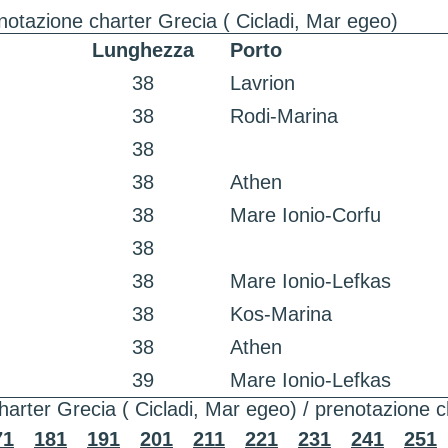
notazione charter Grecia ( Cicladi, Mar egeo)
Lunghezza
Porto
38
Lavrion
38
Rodi-Marina
38
38
Athen
38
Mare Ionio-Corfu
38
38
Mare Ionio-Lefkas
38
Kos-Marina
38
Athen
39
Mare Ionio-Lefkas
harter Grecia ( Cicladi, Mar egeo) / prenotazione c
71
181
191
201
211
221
231
241
251