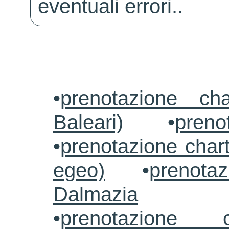
eventuali errori..
•
prenotazione ch
Baleari)
•
preno
•
prenotazione chart
egeo)
•
prenotaz
Dalmazia
•
prenotazione c