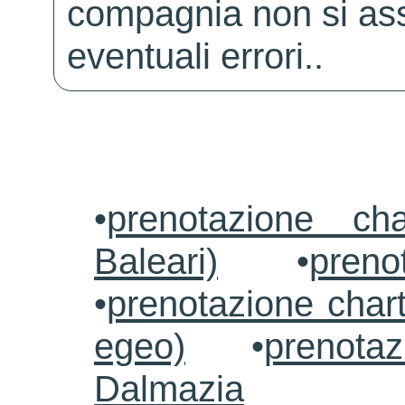
compagnia non si ass
eventuali errori..
•
prenotazione ch
Baleari)
•
preno
•
prenotazione chart
egeo)
•
prenotaz
Dalmazia