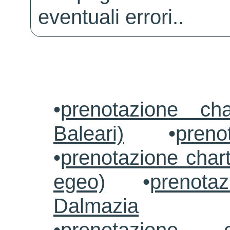
eventuali errori..
•
prenotazione ch
Baleari)
•
preno
•
prenotazione chart
egeo)
•
prenotaz
Dalmazia