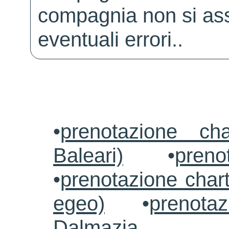
compagnia non si ass
eventuali errori..
•
prenotazione ch
Baleari)
•
preno
•
prenotazione chart
egeo)
•
prenotaz
Dalmazia