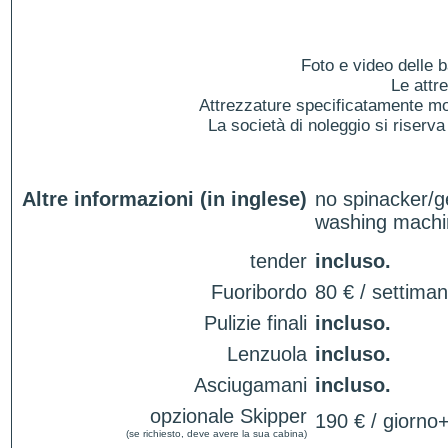
Foto e video delle b
Le attr
Attrezzature specificatamente mol
La società di noleggio si riserva 
Altre informazioni (in inglese)
no spinacker/
washing machi
tender
incluso.
Fuoribordo
80 € / settima
Pulizie finali
incluso.
Lenzuola
incluso.
Asciugamani
incluso.
opzionale Skipper
190 € / giorno
(se richiesto, deve avere la sua cabina)