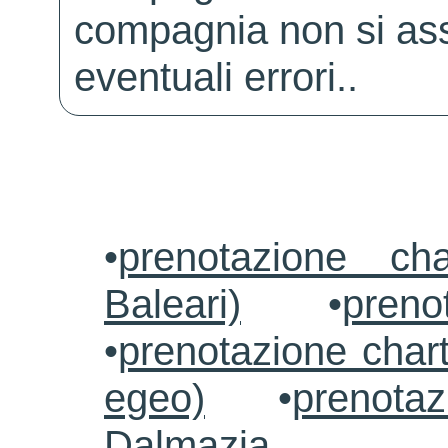
compagnia non si ass
eventuali errori..
•
prenotazione ch
Baleari)
•
preno
•
prenotazione chart
egeo)
•
prenotaz
Dalmazia