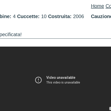
Home
Co
bine:
4
Cuccette:
10
Costruita:
2006
Cauzion
pecificata!