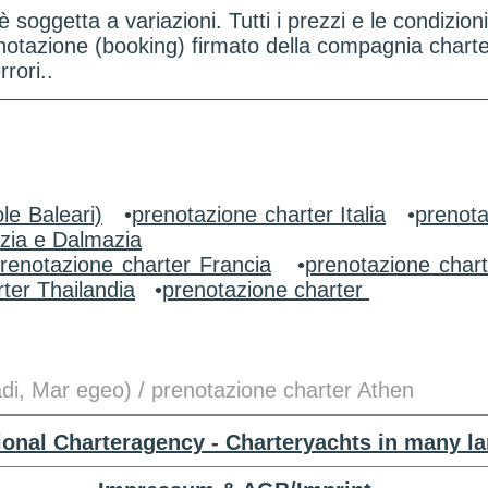
 è soggetta a variazioni. Tutti i prezzi e le condi
renotazione (booking) firmato della compagnia chart
rori..
le Baleari)
•
prenotazione charter Italia
•
prenota
zia e Dalmazia
renotazione charter Francia
•
prenotazione char
ter Thailandia
•
prenotazione charter
adi, Mar egeo) / prenotazione charter Athen
tional Charteragency - Charteryachts in many l