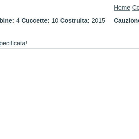
Home
Co
bine:
4
Cuccette:
10
Costruita:
2015
Cauzion
pecificata!