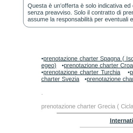
Questa è un'offerta è solo indicativa ed
senza preavviso. Solo il contratto di p
assume la responsabilità per eventuali er
•
prenotazione charter Spagna ( Iso
egeo)
•
prenotazione charter Croa
•
prenotazione charter Turchia
•
p
charter Svezia
•
prenotazione char
.
prenotazione charter Grecia ( Cicl
Interna