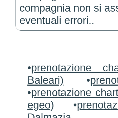
compagnia non si ass
eventuali errori..
•
prenotazione ch
Baleari)
•
preno
•
prenotazione chart
egeo)
•
prenotaz
Dalmazia