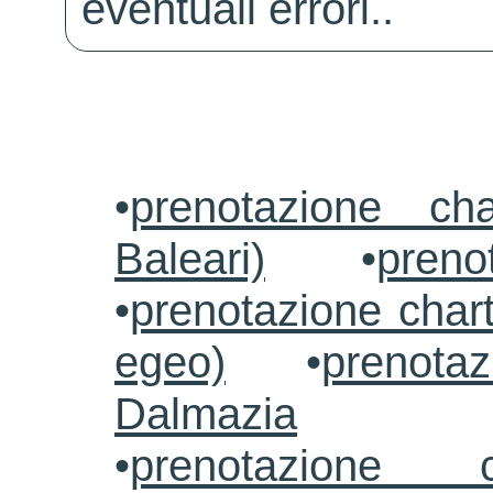
eventuali errori..
•
prenotazione ch
Baleari)
•
preno
•
prenotazione chart
egeo)
•
prenotaz
Dalmazia
•
prenotazione c